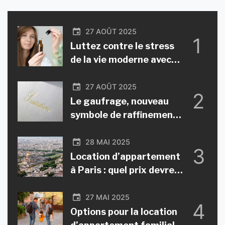
l’utilisation de solutions naturelles comme l’huile de
cbd, il existe aujourd’hui plusieurs manières
27 AOÛT 2025
d’encourager la détente et […]
1
Luttez contre le stress
de la vie moderne avec
l’huile de cbd : retrouvez
calme et sérénité
27 AOÛT 2025
2
Le gaufrage, nouveau
symbole de raffinement
pour sublimer votre
papeterie
28 MAI 2025
3
Location d’appartement
à Paris : quel prix devrez-
vous payer ?
27 MAI 2025
4
Options pour la location