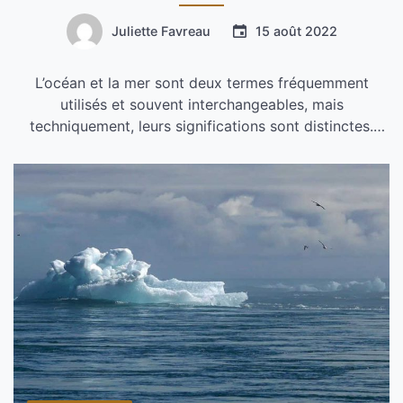
Juliette Favreau
15 août 2022
L’océan et la mer sont deux termes fréquemment
utilisés et souvent interchangeables, mais
techniquement, leurs significations sont distinctes.
Cette différence résulte sans doute de leur définition
originale, qui précède le début de la redécouverte
scientifique au Moyen-Âge, le terme » océan »
correspondant à une notion large et non précise. Ces
origines imprécises se sont […]